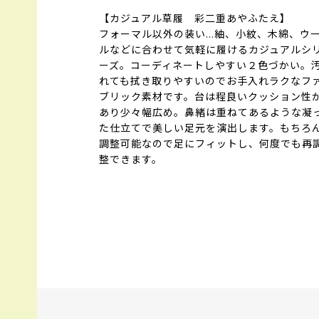
【カジュアル草履 彩二重あやふたえ】
フォーマル以外の装い…紬、小紋、木綿、ウ
ルなどに合わせて気軽に履けるカジュアルシ
ーズ。コーディネートしやすい２色づかい。
れても拭き取りやすいのでお手入れラクなフ
ブリック素材です。台は程良いクッション性
あり少々幅広め。鼻緒は重ねてあるような凝
た仕立てで美しい足元を演出します。もちろ
調整可能なので足にフィットし、何度でも再
整できます。