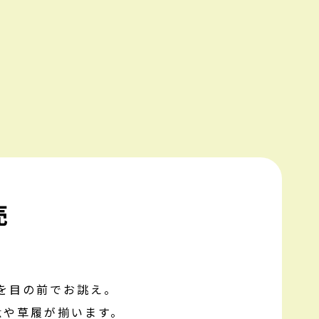
求人情報
RECRUIT
売
。
を目の前でお誂え。
駄や草履が揃います。