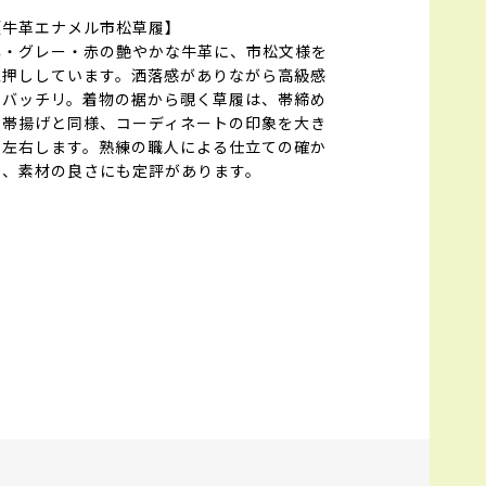
【牛革エナメル市松草履】
黒・グレー・赤の艶やかな牛革に、市松文様を
型押ししています。洒落感がありながら高級感
もバッチリ。着物の裾から覗く草履は、帯締め
や帯揚げと同様、コーディネートの印象を大き
く左右します。熟練の職人による仕立ての確か
さ、素材の良さにも定評があります。