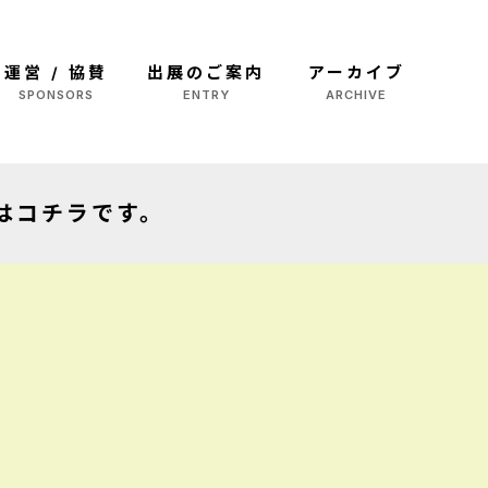
運営 / 協賛
出展のご案内
アーカイブ
SPONSORS
ENTRY
ARCHIVE
開催概要
最新情報
OVERVIEW
2025
ご出展のメリット
2024年
MERIT
2024
はコチラです。
マルシェ出展募集
2023年
MARCHE ENTRY
2023
MONOプロ出品募集
2022年
MONO pj ENTRY
2022
ボランティアスタッフ募集
VOLUNTEER ENTRY
スポンサー募集
SPONSOR ENTRY