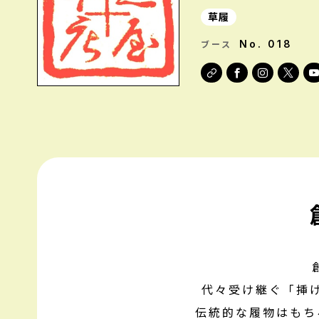
ヘアセット体
HAIR SET
草履
No. 018
ブース
きもの書籍コー
BOOKS
ご来場者体験コー
EXPERIENCE
代々受け継ぐ「挿
伝統的な履物はもち