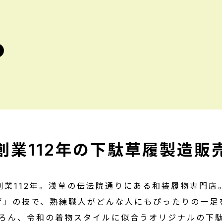
験
ナー
ナー
創業112年の下駄草履製造販
創業112年。浅草の伝法院通りにある和装履物専門店
げ」の技で、熟練職人がどんな人にもぴったりの一足
ろん、令和の着物スタイルに似合うオリジナルの下