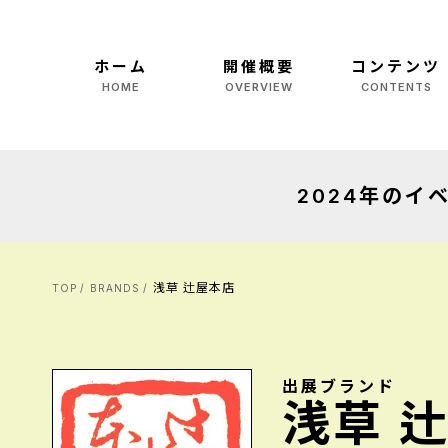
ホーム
開催概要
コンテンツ
HOME
OVERVIEW
CONTENTS
お知らせ
マルシェ
NEWS
MARCHE
アクセス
ステージ イベン
ACCESS
STAGE
2024年の
メディアの方へ
キモノイストDA
FOR MEDIA
KIMONOIST D
ものプロジェク
浅草 辻屋本店
TOP
BRANDS
MONO pj
学生きもの優秀作
CONTEST
出展ブランド
着物レンタル
浅草 
RENTAL