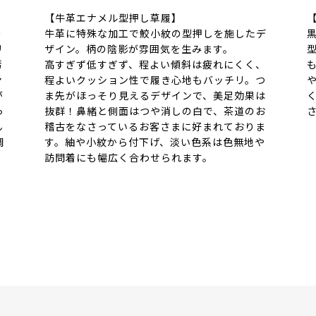
【牛革エナメル型押し草履】
ー
牛革に特殊な加工で鮫小紋の型押しを施したデ
リ
ザイン。柄の陰影が雰囲気を生みます。
汚
高すぎず低すぎず、程よい傾斜は疲れにくく、
ァ
程よいクッション性で履き心地もバッチリ。つ
が
ま先がほっそり見えるデザインで、美足効果は
っ
抜群！鼻緒と側面はつや消しの白で、茶道のお
ん
稽古をなさっているお客さまに好まれておりま
調
す。紬や小紋から付下げ、淡い色系は色無地や
訪問着にも幅広く合わせられます。