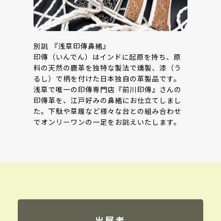
別誂 『浅草印傳鼻緒』
印傳（いんでん）はインドに起原を持ち、原
料の天然の鹿革を独特な製法で燻製、漆（う
るし）で柄を付けた日本独自の革製品です。
浅草で唯一の印傳専門店『前川印傳』さんの
印傳革を、江戸好みの鼻緒にお仕立てしまし
た。下駄や草履など様々な台との組み合わせ
でオンリーワンの一足をお誂えいたします。
出展者